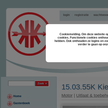
login
registratie
wachtwoor
Cookiemelding. Om deze website opt
cookies. Functionele cookies onthou
hebben. Ook onthouden ze logins en zor
verder te gaan op onz
Zoek formulier
Zoek
15.03.55K Kie
Motor
|
Uitlaat & toebeh
Home
Gastenboek