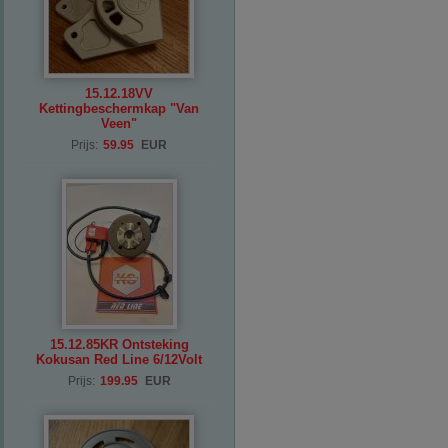
15.12.18VV
Kettingbeschermkap "Van
Veen"
Prijs:
59.95
EUR
15.12.85KR Ontsteking
Kokusan Red Line 6/12Volt
Prijs:
199.95
EUR