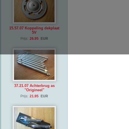
15.57.07 Koppeling dekplaat
5V
Prijs:
26.95
EUR
37.21.07 Achterbrug as
"Origineel"
Prijs:
21.95
EUR