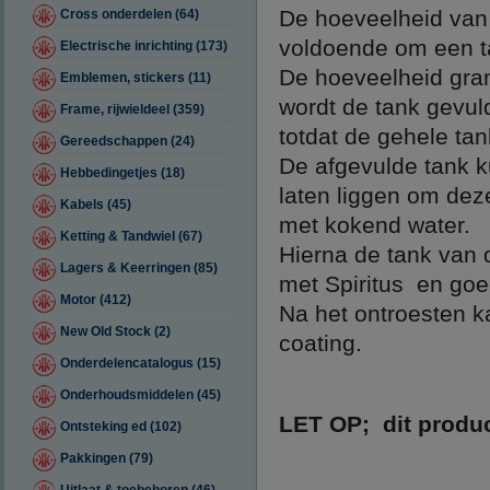
De hoeveelheid van 
Cross onderdelen (64)
voldoende om een tan
Electrische inrichting (173)
De hoeveelheid gran
Emblemen, stickers (11)
wordt de tank gevu
Frame, rijwieldeel (359)
totdat de gehele tan
Gereedschappen (24)
De afgevulde tank k
Hebbedingetjes (18)
laten liggen om dez
Kabels (45)
met kokend water.
Ketting & Tandwiel (67)
Hierna de tank van 
Lagers & Keerringen (85)
met Spiritus en go
Motor (412)
Na het ontroesten 
New Old Stock (2)
coating.
Onderdelencatalogus (15)
Onderhoudsmiddelen (45)
LET OP; dit produc
Ontsteking ed (102)
Pakkingen (79)