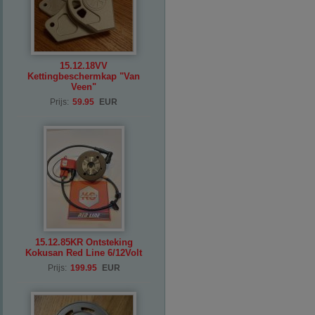
15.12.18VV
Kettingbeschermkap "Van
Veen"
Prijs:
59.95
EUR
15.12.85KR Ontsteking
Kokusan Red Line 6/12Volt
Prijs:
199.95
EUR