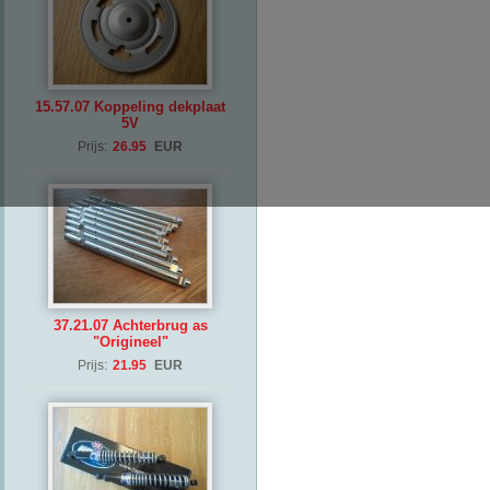
15.57.07 Koppeling dekplaat
5V
Prijs:
26.95
EUR
37.21.07 Achterbrug as
"Origineel"
Prijs:
21.95
EUR