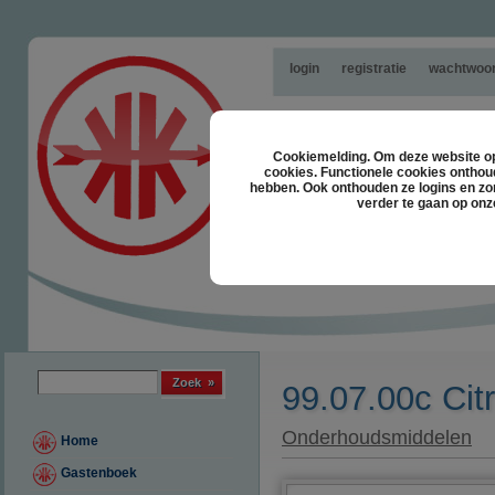
login
registratie
wachtwoor
Cookiemelding. Om deze website opt
cookies. Functionele cookies onthou
hebben. Ook onthouden ze logins en zor
verder te gaan op onz
Zoek formulier
Zoek
99.07.00c Cit
Onderhoudsmiddelen
Home
Gastenboek